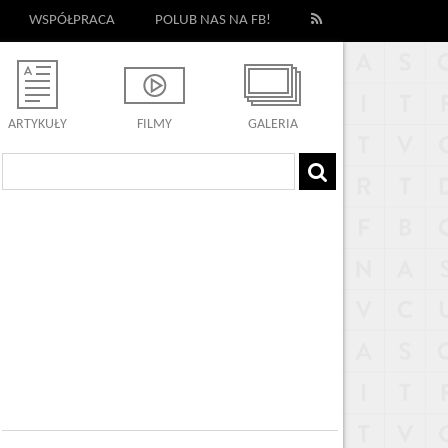
WSPÓŁPRACA
POLUB NAS NA FB!
ARTYKUŁY
FILMY
GALERIA