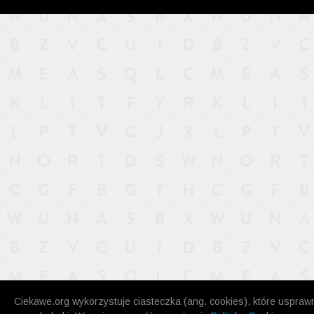
NAJNOWSZE
POPULARNE
LOSOWE
A
ARTYKUŁY
F
FILMY
G
GALERIA
REGULAMIN
KONTAKT
Ciekawe.org wykorzystuje ciasteczka (ang. cookies), które uspraw