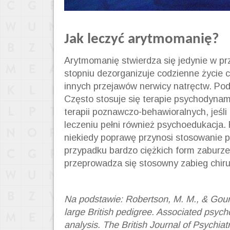
Jak leczyć arytmomanię?
Arytmomanię stwierdza się jedynie w p
stopniu dezorganizuje codzienne życie 
innych przejawów nerwicy natręctw. Pod
Często stosuje się terapie psychodynami
terapii poznawczo-behawioralnych, jeśl
leczeniu pełni również psychoedukacja. 
niekiedy poprawę przynosi stosowanie 
przypadku bardzo ciężkich form zaburz
przeprowadza się stosowny zabieg chiru
Na podstawie: Robertson, M. M., & Gourd
large British pedigree. Associated psycho
analysis. The British Journal of Psychiat