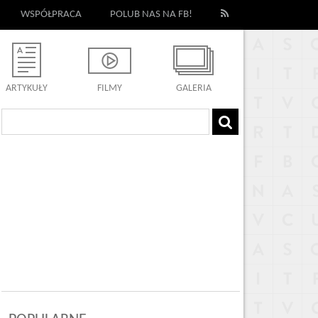
WSPÓŁPRACA
POLUB NAS NA FB!
ARTYKUŁY
FILMY
GALERIA