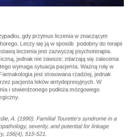
rzypadku, gdy przymus liczenia w znaczącym
chorego. Leczy się ją w sposób podobny do terapii
stawą leczenia jest zazwyczaj psychoterapia.
czną, jednak nie zawsze; zdarzają się zalecenia
i tego wymaga sytuacja pacjenta. Ważną rolę w
Farmakologia jest stosowana rzadziej, jednak
przez pacjenta leków antydepresyjnych. W
enia i stwierdzonego podłoża mózgowego
rgiczny.
ie, A. (1990). Familial Tourette’s syndrome in a
pathology, severity, and potential for linkage
ry, 156(4), 515-521.