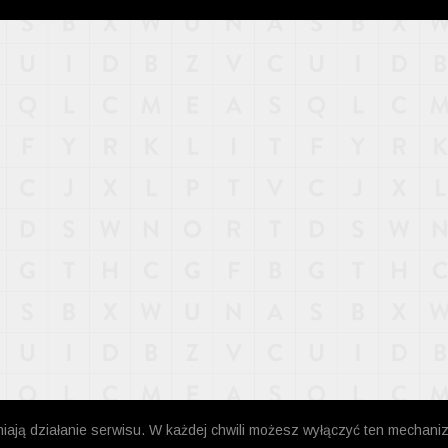
niają działanie serwisu. W każdej chwili możesz wyłączyć ten mechani