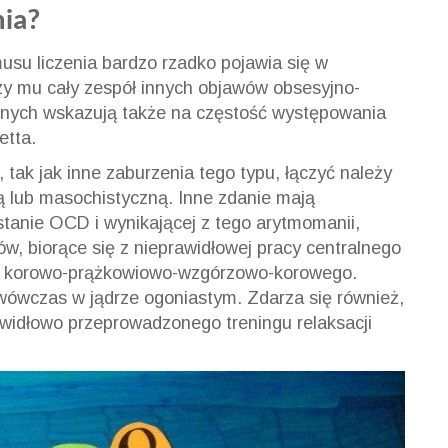
nia?
su liczenia bardzo rzadko pojawia się w
szy mu cały zespół innych objawów obsesyjno-
znych wskazują także na częstość występowania
etta.
tak jak inne zaburzenia tego typu, łączyć należy
ą lub masochistyczną. Inne zdanie mają
tanie OCD i wynikającej z tego arytmomanii,
ów, biorące się z nieprawidłowej pracy centralnego
u korowo-prążkowiowo-wzgórzowo-korowego.
ówczas w jądrze ogoniastym. Zdarza się również,
widłowo przeprowadzonego treningu relaksacji