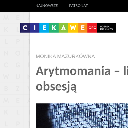
NAJNOWSZE
PATRONAT
MONIKA MAZURKÓWNA
Arytmomania – li
obsesją