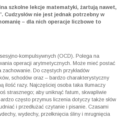
na szkolne lekcje matematyki, żartują nawet,
m”. Cudzysłów nie jest jednak potrzebny w
omanię – dla nich operacje liczbowe to
bsesyjno-kompulsywnych (OCD). Polega na
wania operacji arytmetycznych. Może mieć postać
na zachowanie. Do częstych przykładów
oków, schodów oraz – bardzo charakterystyczny
 ilość razy. Najczęściej osoba taka tłumaczy
ę coś strasznego; aby uniknąć fatum, skwapliwie
Bardzo często przymus liczenia dotyczy także słów
udniać i przedłużać czytanie i pisanie. Czasami
dechy, wydechy, przełknięcia śliny i mrugnięcia