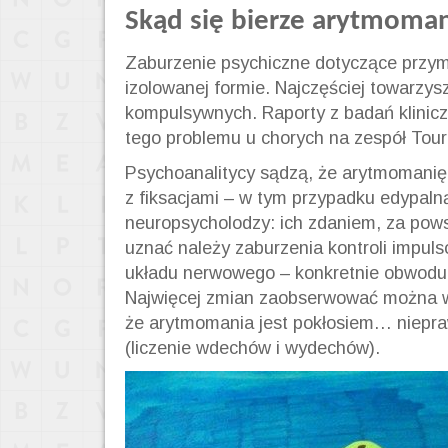
Skąd się bierze arytmoma
Zaburzenie psychiczne dotyczące przymu
izolowanej formie. Najczęściej towarzy
kompulsywnych. Raporty z badań klinic
tego problemu u chorych na zespół Tour
Psychoanalitycy sądzą, że arytmomanię, 
z fiksacjami – w tym przypadku edypaln
neuropsycholodzy: ich zdaniem, za pows
uznać należy zaburzenia kontroli impuls
układu nerwowego – konkretnie obwod
Najwięcej zmian zaobserwować można w
że arytmomania jest pokłosiem… niepra
(liczenie wdechów i wydechów).