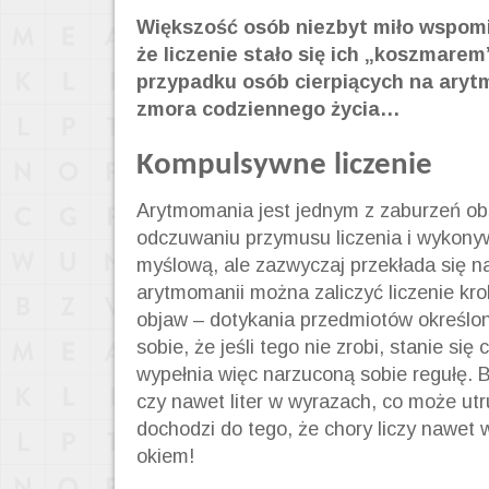
Większość osób niezbyt miło wspomi
że liczenie stało się ich „koszmare
przypadku osób cierpiących na arytm
zmora codziennego życia…
Kompulsywne liczenie
Arytmomania jest jednym z zaburzeń o
odczuwaniu przymusu liczenia i wykony
myślową, ale zazwyczaj przekłada się 
arytmomanii można zaliczyć liczenie kr
objaw – dotykania przedmiotów określoną
sobie, że jeśli tego nie zrobi, stanie si
wypełnia więc narzuconą sobie regułę. 
czy nawet liter w wyrazach, co może utr
dochodzi do tego, że chory liczy nawet w
okiem!