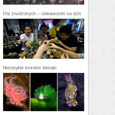
Dla znudzonych – ciekawostki na dziś
Niezwykłe morskie ślimaki