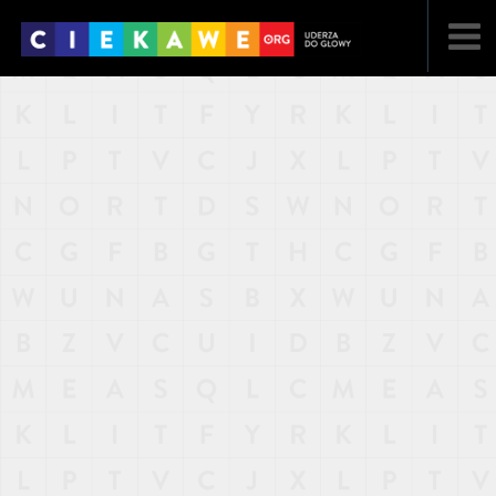
NAJNOWSZE
POPULARNE
LOSOWE
A
ARTYKUŁY
F
FILMY
G
GALERIA
REGULAMIN
KONTAKT