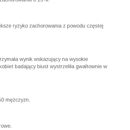
ększe ryzyko zachorowania z powodu częstej
otrzymała wynik wskazujący na wysokie
kobiet badający biust wystrzeliła gwałtownie w
450 mężczyzn.
rowe.