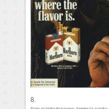
8.
Stan przedcukrzycowy zwiększa ryzyko