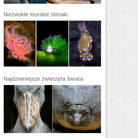
Niezwykłe morskie ślimaki
Najdziwniejsze zwierzęta świata