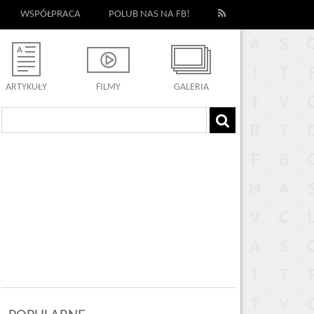
WSPÓŁPRACA
POLUB NAS NA FB!
ARTYKUŁY
FILMY
GALERIA