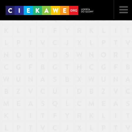
NAJNOWSZE
POPULARNE
LOSOWE
A
ARTYKUŁY
F
FILMY
G
GALERIA
REGULAMIN
KONTAKT