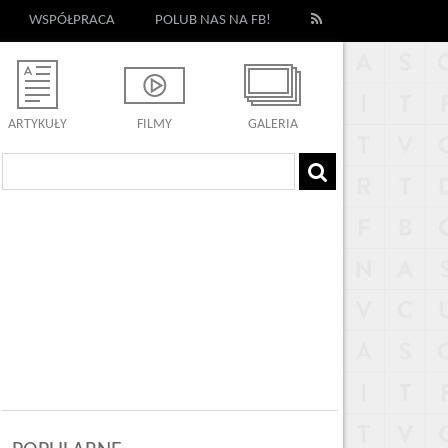
WSPÓŁPRACA
POLUB NAS NA FB!
ARTYKUŁY
FILMY
GALERIA