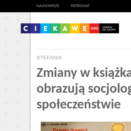
NAJNOWSZE
PATRONAT
STEFANIA
Zmiany w książka
obrazują socjolo
społeczeństwie