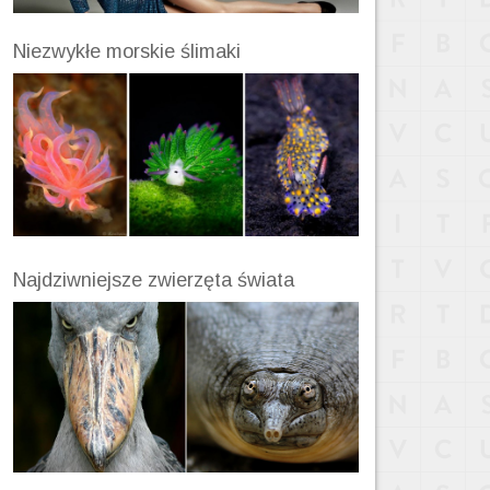
Niezwykłe morskie ślimaki
Najdziwniejsze zwierzęta świata