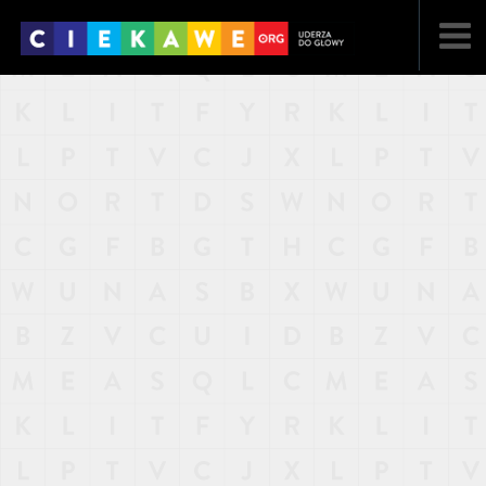
NAJNOWSZE
POPULARNE
LOSOWE
A
ARTYKUŁY
F
FILMY
G
GALERIA
REGULAMIN
KONTAKT