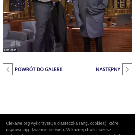
POWRÓT DO GALERII
NASTĘPNY
Ciekawe.org wykorzystuje ciasteczka (ang. cookies), które
usprawniają działanie serwisu. W każdej chwili możesz