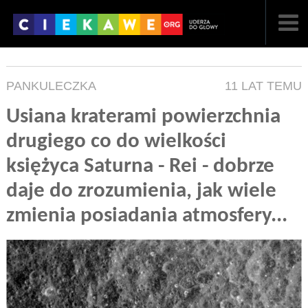
NAJNOWSZE
PANKULECZKA
11 LAT TEMU
POPULARNE
Usiana kraterami powierzchnia
LOSOWE
drugiego co do wielkości
A
ARTYKUŁY
księżyca Saturna - Rei - dobrze
daje do zrozumienia, jak wiele
F
FILMY
zmienia posiadania atmosfery...
G
GALERIA
REGULAMIN
KONTAKT