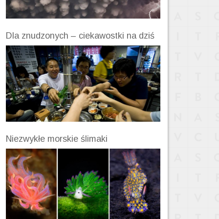
Dla znudzonych – ciekawostki na dziś
Niezwykłe morskie ślimaki