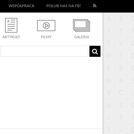
WSPÓŁPRACA
POLUB NAS NA FB!
ARTYKUŁY
FILMY
GALERIA