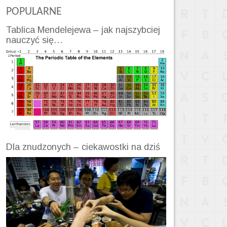
POPULARNE
Tablica Mendelejewa – jak najszybciej
nauczyć się…
Dla znudzonych – ciekawostki na dziś