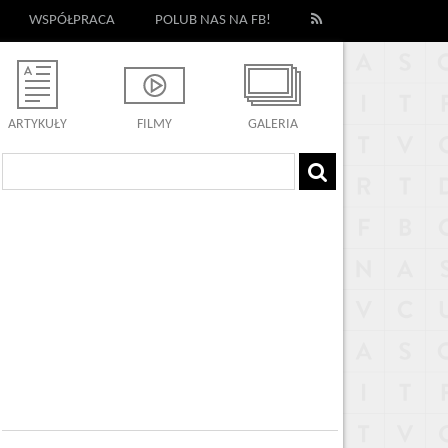
WSPÓŁPRACA
POLUB NAS NA FB!
ARTYKUŁY
FILMY
GALERIA