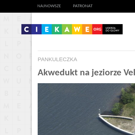
NAJNOWSZE
PATRONAT
PANKULECZKA
Akwedukt na jeziorze V