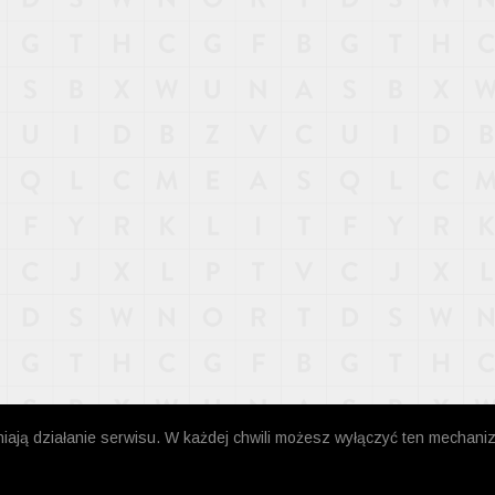
niają działanie serwisu. W każdej chwili możesz wyłączyć ten mechani