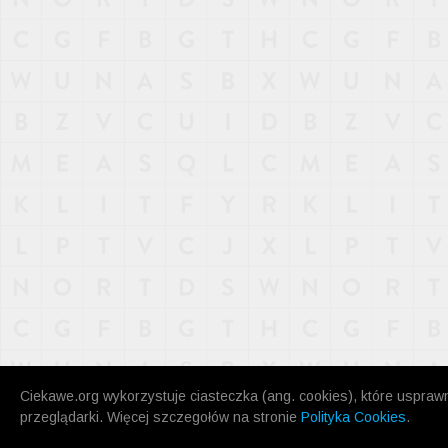
NAJNOWSZE
POPULARNE
LOSOWE
A
ARTYKUŁY
F
FILMY
G
GALERIA
REGULAMIN
KONTAKT
Ciekawe.org wykorzystuje ciasteczka (ang. cookies), które uspraw
przeglądarki. Więcej szczegołów na stronie
Polityka Cookies
.