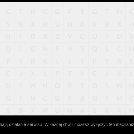
niają działanie serwisu. W każdej chwili możesz wyłączyć ten mechani