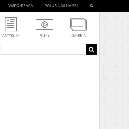
WSPÓŁPRACA
POLUB NAS NA FB!
ARTYKUŁY
FILMY
GALERIA