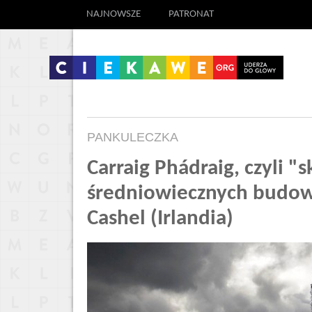
NAJNOWSZE
PATRONAT
PANKULECZKA
Carraig Phádraig, czyli "s
średniowiecznych budow
Cashel (Irlandia)