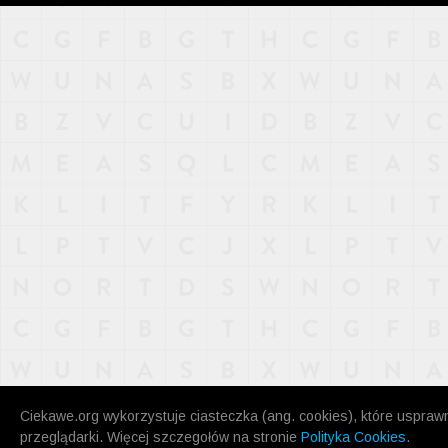
NAJNOWSZE
POPULARNE
LOSOWE
A
ARTYKUŁY
F
FILMY
G
GALERIA
REGULAMIN
KONTAKT
Ciekawe.org wykorzystuje ciasteczka (ang. cookies), które uspraw
przeglądarki. Więcej szczegołów na stronie
Polityka Cookies
.