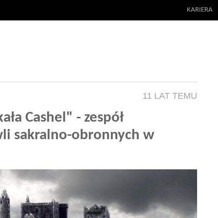
KARIERA
11 LAT TEMU
kała Cashel" - zespół
li sakralno-obronnych w