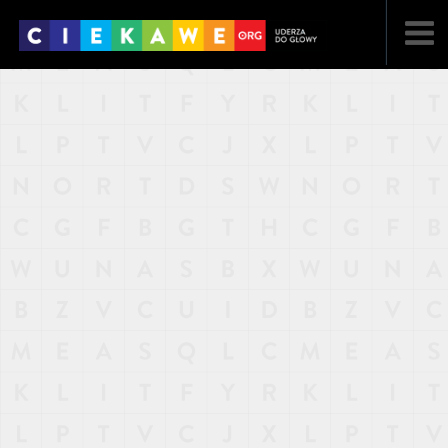
NAJNOWSZE
POPULARNE
LOSOWE
A
ARTYKUŁY
F
FILMY
G
GALERIA
REGULAMIN
KONTAKT