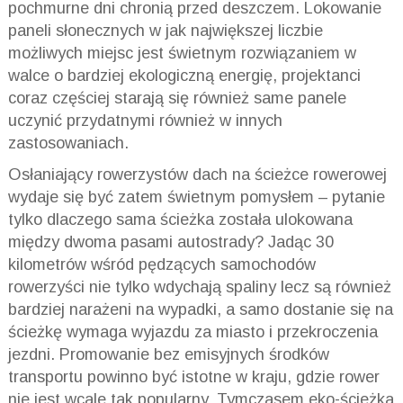
pochmurne dni chronią przed deszczem. Lokowanie
paneli słonecznych w jak największej liczbie
możliwych miejsc jest świetnym rozwiązaniem w
walce o bardziej ekologiczną energię, projektanci
coraz częściej starają się również same panele
uczynić przydatnymi również w innych
zastosowaniach.
Osłaniający rowerzystów dach na ścieżce rowerowej
wydaje się być zatem świetnym pomysłem – pytanie
tylko dlaczego sama ścieżka została ulokowana
między dwoma pasami autostrady? Jadąc 30
kilometrów wśród pędzących samochodów
rowerzyści nie tylko wdychają spaliny lecz są również
bardziej narażeni na wypadki, a samo dostanie się na
ścieżkę wymaga wyjazdu za miasto i przekroczenia
jezdni. Promowanie bez emisyjnych środków
transportu powinno być istotne w kraju, gdzie rower
nie jest wcale tak popularny. Tymczasem eko-ścieżka