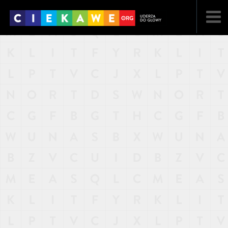
NAJNOWSZE
POPULARNE
LOSOWE
A
ARTYKUŁY
F
FILMY
G
GALERIA
REGULAMIN
KONTAKT