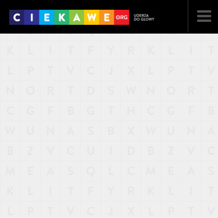
NAJNOWSZE
POPULARNE
LOSOWE
A
ARTYKUŁY
F
FILMY
G
GALERIA
REGULAMIN
KONTAKT