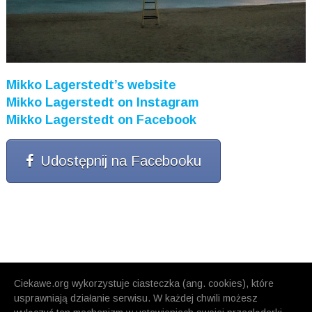
Mikko Lagerstedt’s website
Mikko Lagerstedt on Instagram
Mikko Lagerstedt on Facebook
Udostępnij na Facebooku
Ciekawe.org wykorzystuje ciasteczka (ang. cookies), które
usprawniają działanie serwisu. W każdej chwili możesz