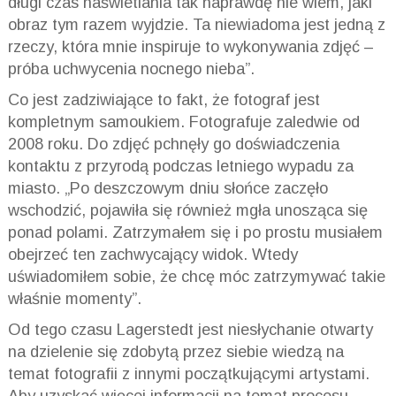
długi czas naświetlania tak naprawdę nie wiem, jaki
obraz tym razem wyjdzie. Ta niewiadoma jest jedną z
rzeczy, która mnie inspiruje to wykonywania zdjęć –
próba uchwycenia nocnego nieba”.
Co jest zadziwiające to fakt, że fotograf jest
kompletnym samoukiem. Fotografuje zaledwie od
2008 roku. Do zdjęć pchnęły go doświadczenia
kontaktu z przyrodą podczas letniego wypadu za
miasto. „Po deszczowym dniu słońce zaczęło
wschodzić, pojawiła się również mgła unosząca się
ponad polami. Zatrzymałem się i po prostu musiałem
obejrzeć ten zachwycający widok. Wtedy
uświadomiłem sobie, że chcę móc zatrzymywać takie
właśnie momenty”.
Od tego czasu Lagerstedt jest niesłychanie otwarty
na dzielenie się zdobytą przez siebie wiedzą na
temat fotografii z innymi początkującymi artystami.
Aby uzyskać więcej informacji na temat procesu