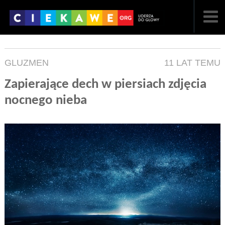
NAJNOWSZE
GLUZMEN
11 LAT TEMU
POPULARNE
Zapierające dech w piersiach zdjęcia
LOSOWE
nocnego nieba
A
ARTYKUŁY
F
FILMY
G
GALERIA
REGULAMIN
KONTAKT