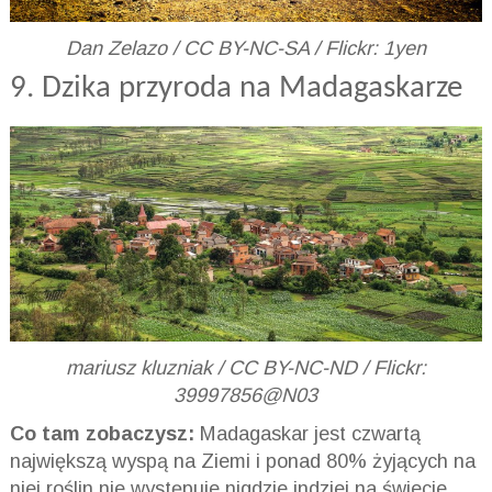
Dan Zelazo / CC BY-NC-SA / Flickr: 1yen
9. Dzika przyroda na Madagaskarze
mariusz kluzniak / CC BY-NC-ND / Flickr:
39997856@N03
Co tam zobaczysz:
Madagaskar jest czwartą
największą wyspą na Ziemi i ponad 80% żyjących na
niej roślin nie występuje nigdzie indziej na świecie.