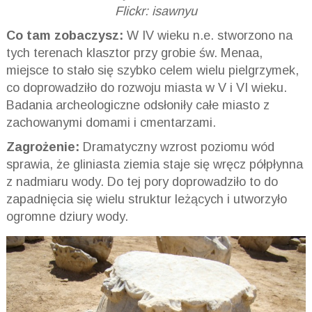
Flickr: isawnyu
Co tam zobaczysz:
W IV wieku n.e. stworzono na
tych terenach klasztor przy grobie św. Menaa,
miejsce to stało się szybko celem wielu pielgrzymek,
co doprowadziło do rozwoju miasta w V i VI wieku.
Badania archeologiczne odsłoniły całe miasto z
zachowanymi domami i cmentarzami.
Zagrożenie:
Dramatyczny wzrost poziomu wód
sprawia, że gliniasta ziemia staje się wręcz półpłynna
z nadmiaru wody. Do tej pory doprowadziło to do
zapadnięcia się wielu struktur leżących i utworzyło
ogromne dziury wody.