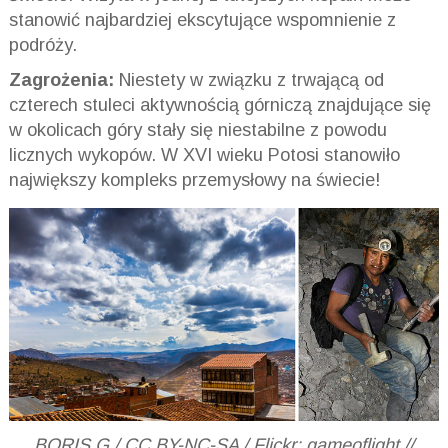
stanowić najbardziej ekscytujące wspomnienie z
podróży.
Zagrożenia:
Niestety w związku z trwającą od
czterech stuleci aktywnością górniczą znajdujące się
w okolicach góry stały się niestabilne z powodu
licznych wykopów. W XVI wieku Potosi stanowiło
największy kompleks przemysłowy na świecie!
BORIS G / CC BY-NC-SA / Flickr: gameoflight //