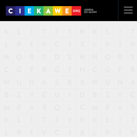
NAJNOWSZE
POPULARNE
LOSOWE
A
ARTYKUŁY
F
FILMY
G
GALERIA
REGULAMIN
KONTAKT