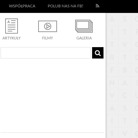
WSPÓŁPRACA
POLUB NAS NA FB!
ARTYKUŁY
FILMY
GALERIA