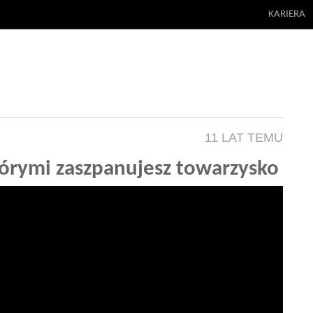
KARIERA
11 LAT TEMU
órymi zaszpanujesz towarzysko