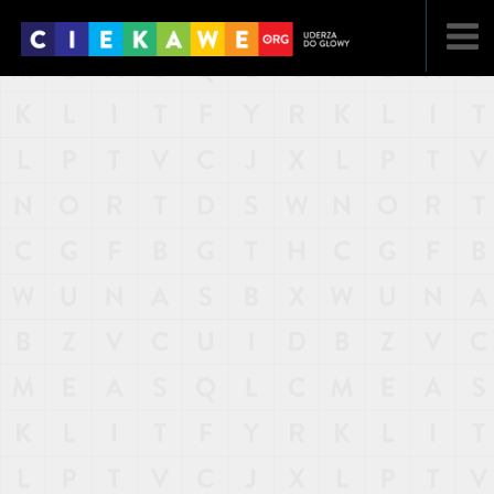
NAJNOWSZE
POPULARNE
LOSOWE
A
ARTYKUŁY
F
FILMY
G
GALERIA
REGULAMIN
KONTAKT