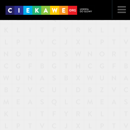
NAJNOWSZE
POPULARNE
LOSOWE
A
ARTYKUŁY
F
FILMY
G
GALERIA
REGULAMIN
KONTAKT