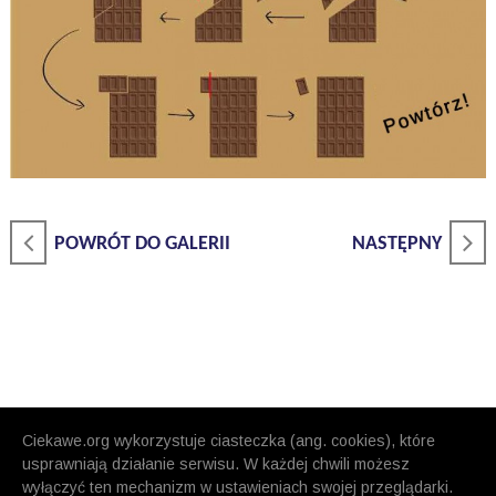
POWRÓT DO GALERII
NASTĘPNY
Ciekawe.org wykorzystuje ciasteczka (ang. cookies), które
usprawniają działanie serwisu. W każdej chwili możesz
wyłączyć ten mechanizm w ustawieniach swojej przeglądarki.