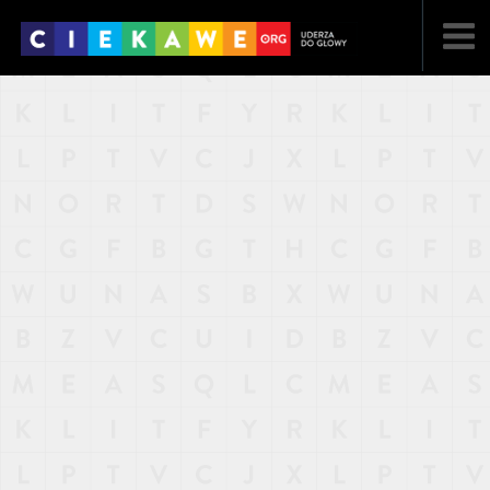
NAJNOWSZE
POPULARNE
LOSOWE
A
ARTYKUŁY
F
FILMY
G
GALERIA
REGULAMIN
KONTAKT