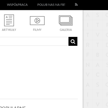
WSPÓŁPRACA
POLUB NAS NA FB!
ARTYKUŁY
FILMY
GALERIA