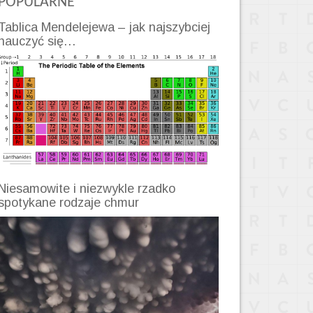
POPULARNE
Tablica Mendelejewa – jak najszybciej
nauczyć się…
Niesamowite i niezwykle rzadko
spotykane rodzaje chmur