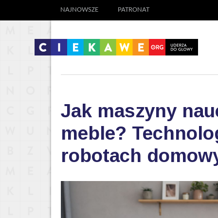
NAJNOWSZE
PATRONAT
Jak maszyny nauc
meble? Technolog
robotach domow