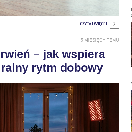
CZYTAJ WIĘCEJ
5 MIESIĘCY TEMU
wień – jak wspiera
uralny rytm dobowy