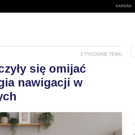
KARIERA
2 TYGODNIE TEMU
zyły się omijać
ia nawigacji w
ych