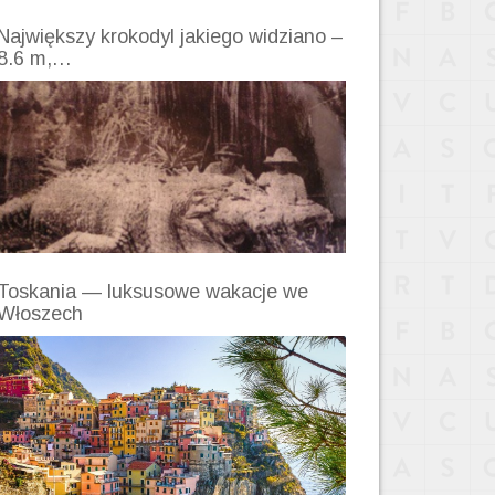
Największy krokodyl jakiego widziano –
8.6 m,…
Toskania — luksusowe wakacje we
Włoszech