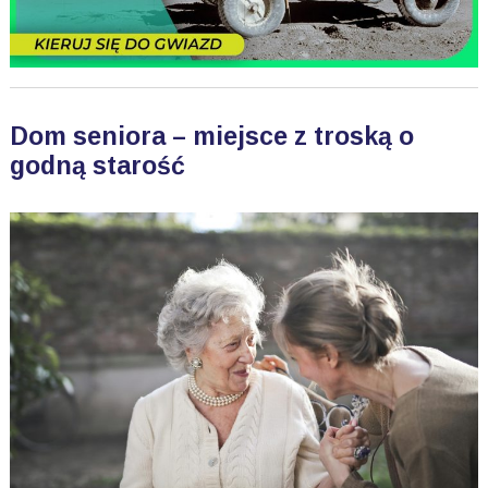
Dom seniora – miejsce z troską o
godną starość