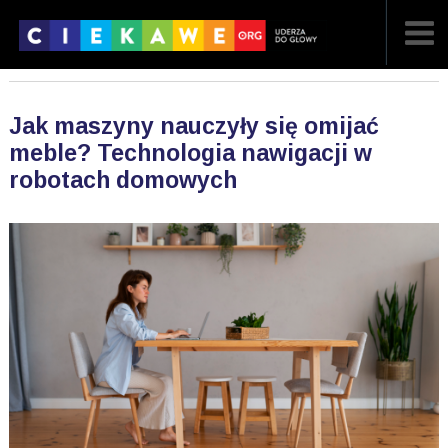
NAJNOWSZE
Jak maszyny nauczyły się omijać
POPULARNE
meble? Technologia nawigacji w
robotach domowych
LOSOWE
A
ARTYKUŁY
F
FILMY
G
GALERIA
REGULAMIN
KONTAKT