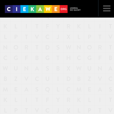
NAJNOWSZE
POPULARNE
LOSOWE
A
ARTYKUŁY
F
FILMY
G
GALERIA
REGULAMIN
KONTAKT