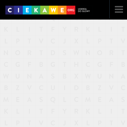
NAJNOWSZE
POPULARNE
LOSOWE
A
ARTYKUŁY
F
FILMY
G
GALERIA
REGULAMIN
KONTAKT