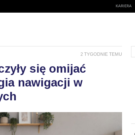
KARIERA
2 TYGODNIE TEMU
zyły się omijać
ia nawigacji w
ych