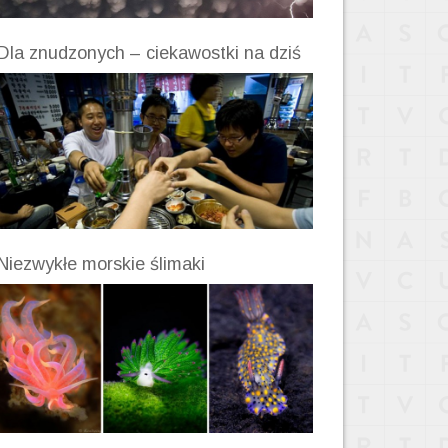
Dla znudzonych – ciekawostki na dziś
Niezwykłe morskie ślimaki