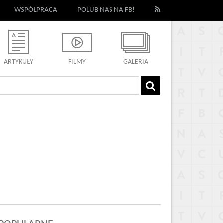
WSPÓŁPRACA
POLUB NAS NA FB!
ARTYKUŁY
FILMY
GALERIA