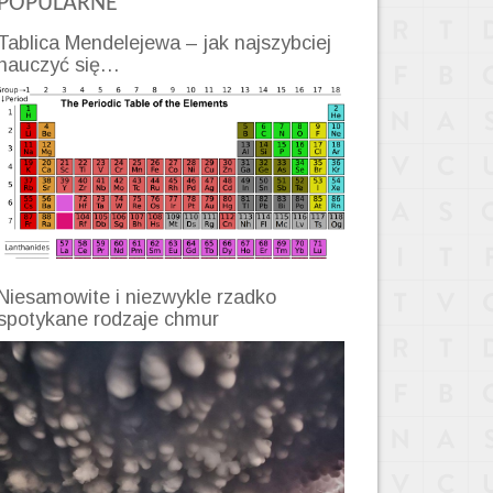
POPULARNE
Tablica Mendelejewa – jak najszybciej
nauczyć się…
Niesamowite i niezwykle rzadko
spotykane rodzaje chmur