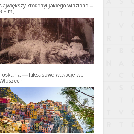
Największy krokodyl jakiego widziano –
8.6 m,…
Toskania — luksusowe wakacje we
Włoszech