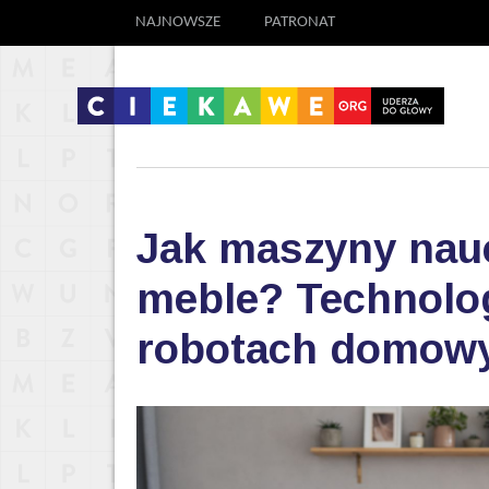
NAJNOWSZE
PATRONAT
Jak maszyny nauc
meble? Technolog
robotach domow