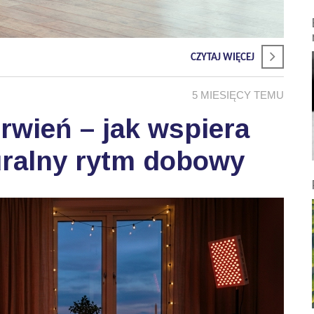
CZYTAJ WIĘCEJ
5 MIESIĘCY TEMU
wień – jak wspiera
uralny rytm dobowy