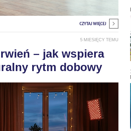
CZYTAJ WIĘCEJ
5 MIESIĘCY TEMU
wień – jak wspiera
uralny rytm dobowy