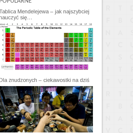
POPULARNE
Tablica Mendelejewa – jak najszybciej
nauczyć się…
Dla znudzonych – ciekawostki na dziś