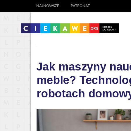
NAJNOWSZE
PATRONAT
Jak maszyny nauc
meble? Technolog
robotach domow