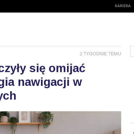
KARIERA
2 TYGODNIE TEMU
zyły się omijać
ia nawigacji w
ych