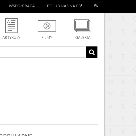
WSPÓŁPRACA
POLUB NAS NA FB!
ARTYKUŁY
FILMY
GALERIA