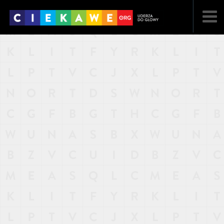
NAJNOWSZE
POPULARNE
LOSOWE
A
ARTYKUŁY
F
FILMY
G
GALERIA
REGULAMIN
KONTAKT