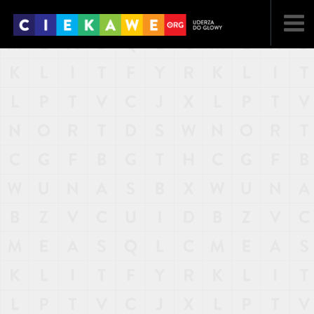
NAJNOWSZE
POPULARNE
LOSOWE
A
ARTYKUŁY
F
FILMY
G
GALERIA
REGULAMIN
KONTAKT