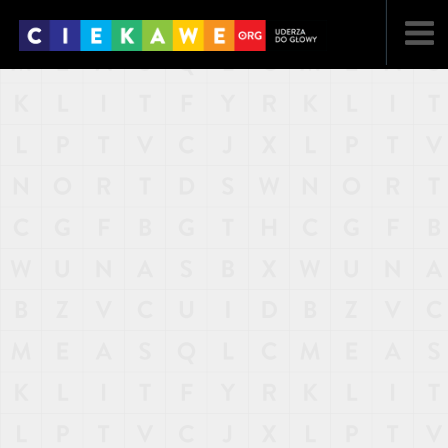
NAJNOWSZE
POPULARNE
LOSOWE
A
ARTYKUŁY
F
FILMY
G
GALERIA
REGULAMIN
KONTAKT