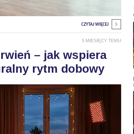
CZYTAJ WIĘCEJ
5 MIESIĘCY TEMU
wień – jak wspiera
uralny rytm dobowy