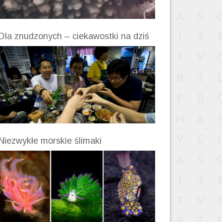
Dla znudzonych – ciekawostki na dziś
Niezwykłe morskie ślimaki