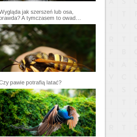
Wygląda jak szerszeń lub osa,
prawda? A tymczasem to owad…
Czy pawie potrafią latać?