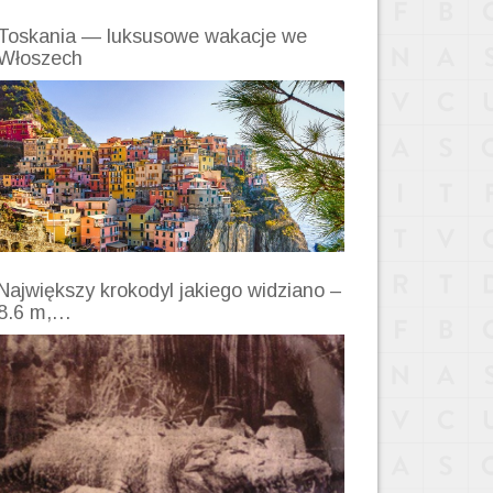
Toskania — luksusowe wakacje we
Włoszech
Największy krokodyl jakiego widziano –
8.6 m,…