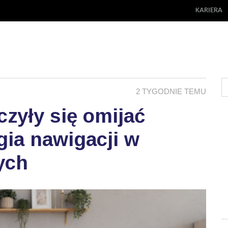
KARIERA
2 TYGODNIE TEMU
zyły się omijać
ia nawigacji w
ych