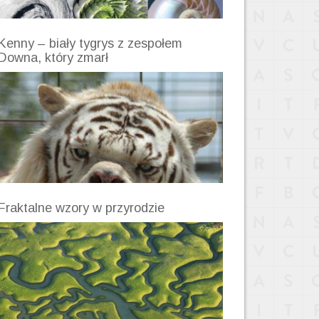
Kenny – biały tygrys z zespołem
Downa, który zmarł
Fraktalne wzory w przyrodzie