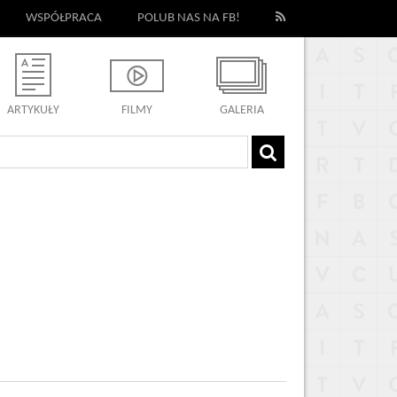
WSPÓŁPRACA
POLUB NAS NA FB!
ARTYKUŁY
FILMY
GALERIA