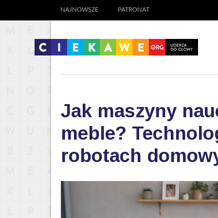
NAJNOWSZE
PATRONAT
Jak maszyny nauc
meble? Technolog
robotach domow