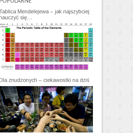
POPULARNE
Tablica Mendelejewa – jak najszybciej
nauczyć się…
Dla znudzonych – ciekawostki na dziś