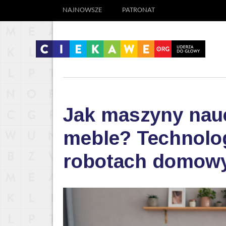
NAJNOWSZE
PATRONAT
Jak maszyny nauc
meble? Technolog
robotach domow