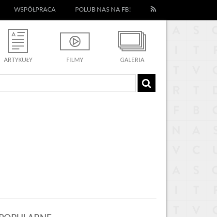
WSPÓŁPRACA
POLUB NAS NA FB!
ARTYKUŁY
FILMY
GALERIA