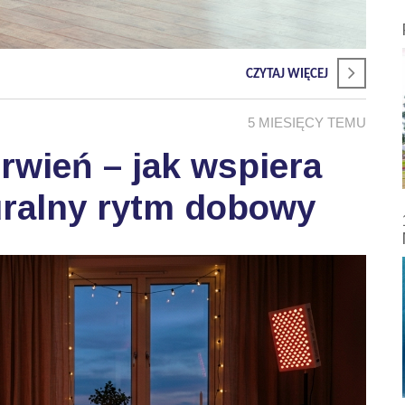
CZYTAJ WIĘCEJ
5 MIESIĘCY TEMU
wień – jak wspiera
uralny rytm dobowy