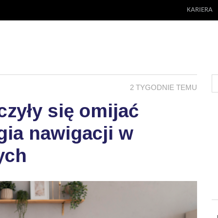
KARIERA
2 TYGODNIE TEMU
zyły się omijać
ia nawigacji w
ych