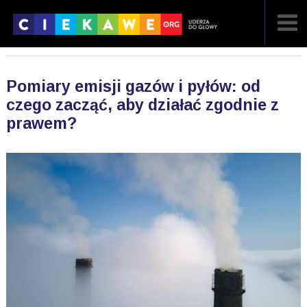
NAJNOWSZE
Pomiary emisji gazów i pyłów: od
POPULARNE
czego zacząć, aby działać zgodnie z
prawem?
LOSOWE
A
ARTYKUŁY
F
FILMY
G
GALERIA
REGULAMIN
KONTAKT