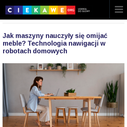
NAJNOWSZE
Jak maszyny nauczyły się omijać
POPULARNE
meble? Technologia nawigacji w
robotach domowych
LOSOWE
A
ARTYKUŁY
F
FILMY
G
GALERIA
REGULAMIN
KONTAKT