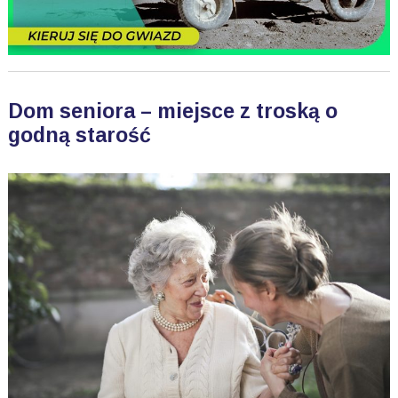
Dom seniora – miejsce z troską o
godną starość