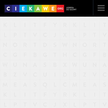
NAJNOWSZE
POPULARNE
LOSOWE
A
ARTYKUŁY
F
FILMY
G
GALERIA
REGULAMIN
KONTAKT