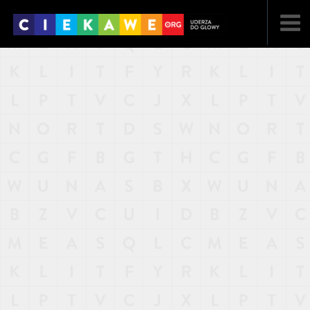
NAJNOWSZE
POPULARNE
LOSOWE
A
ARTYKUŁY
F
FILMY
G
GALERIA
REGULAMIN
KONTAKT