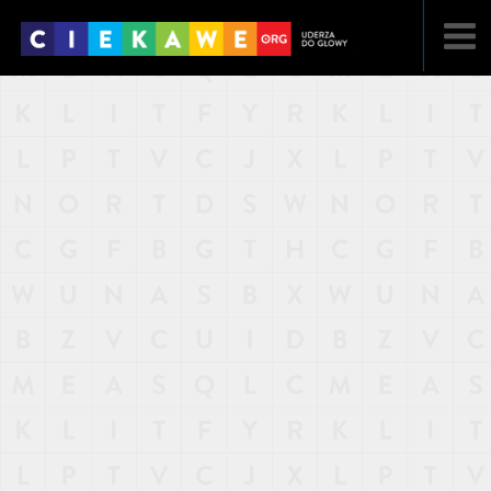
NAJNOWSZE
POPULARNE
LOSOWE
A
ARTYKUŁY
F
FILMY
G
GALERIA
REGULAMIN
KONTAKT