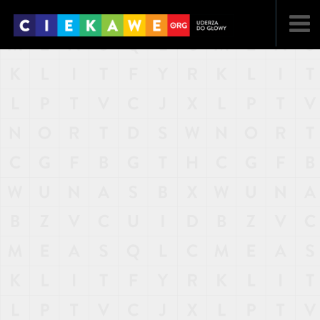
NAJNOWSZE
POPULARNE
LOSOWE
A
ARTYKUŁY
F
FILMY
G
GALERIA
REGULAMIN
KONTAKT