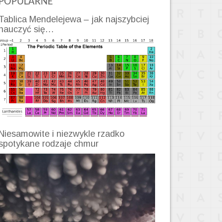
POPULARNE
Tablica Mendelejewa – jak najszybciej
nauczyć się…
Niesamowite i niezwykle rzadko
spotykane rodzaje chmur