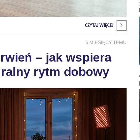
CZYTAJ WIĘCEJ
5 MIESIĘCY TEMU
wień – jak wspiera
uralny rytm dobowy