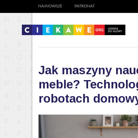
NAJNOWSZE
PATRONAT
Jak maszyny nauc
meble? Technolog
robotach domow