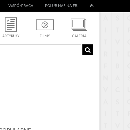
WSPÓŁPRACA
POLUB NAS NA FB!
ARTYKUŁY
FILMY
GALERIA