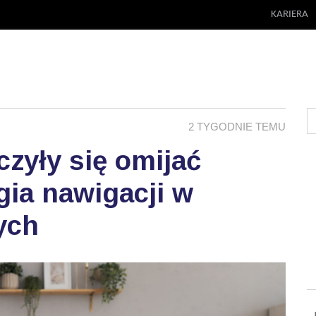
KARIERA
2 TYGODNIE TEMU
zyły się omijać
ia nawigacji w
ych