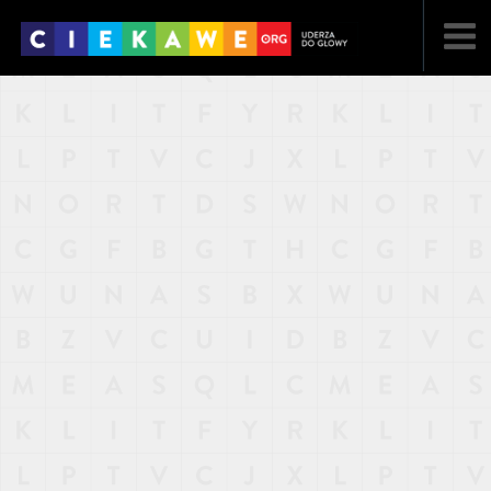
NAJNOWSZE
POPULARNE
LOSOWE
A
ARTYKUŁY
F
FILMY
G
GALERIA
REGULAMIN
KONTAKT