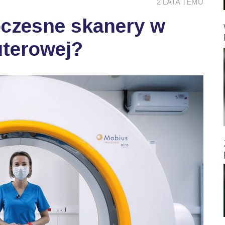
2 LATA TEMU
oczesne skanery w
uterowej?