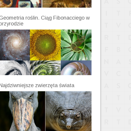
Geometria roślin. Ciąg Fibonacciego w
przyrodzie
Najdziwniejsze zwierzęta świata