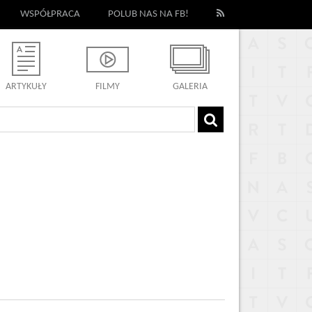
WSPÓŁPRACA
POLUB NAS NA FB!
ARTYKUŁY
FILMY
GALERIA