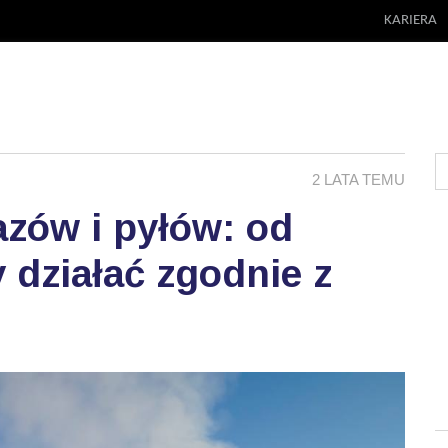
KARIERA
2 LATA TEMU
azów i pyłów: od
 działać zgodnie z