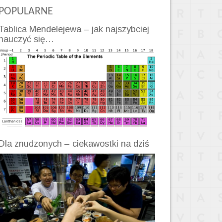
POPULARNE
Tablica Mendelejewa – jak najszybciej
nauczyć się…
Dla znudzonych – ciekawostki na dziś