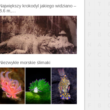
Największy krokodyl jakiego widziano –
8.6 m,…
Niezwykłe morskie ślimaki