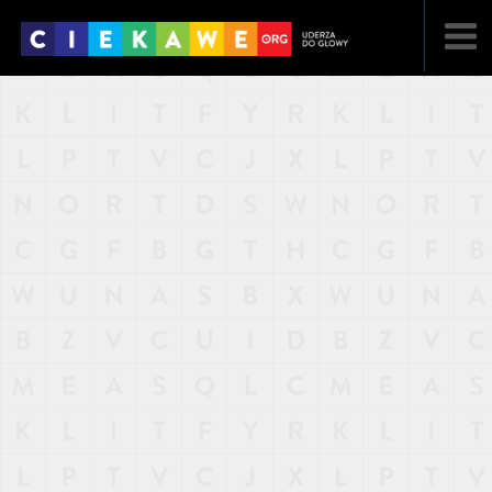
NAJNOWSZE
POPULARNE
LOSOWE
A
ARTYKUŁY
F
FILMY
G
GALERIA
REGULAMIN
KONTAKT