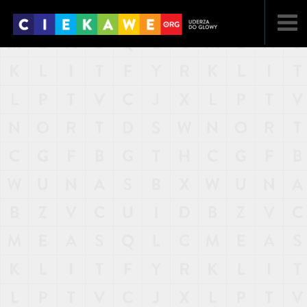
NAJNOWSZE
POPULARNE
LOSOWE
A
ARTYKUŁY
F
FILMY
G
GALERIA
REGULAMIN
KONTAKT