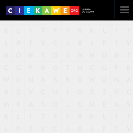
NAJNOWSZE
POPULARNE
LOSOWE
A
ARTYKUŁY
F
FILMY
G
GALERIA
REGULAMIN
KONTAKT