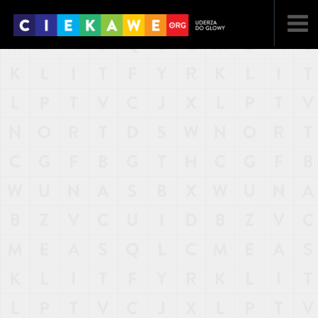
NAJNOWSZE
POPULARNE
LOSOWE
A
ARTYKUŁY
F
FILMY
G
GALERIA
REGULAMIN
KONTAKT