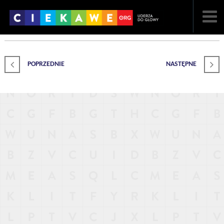
NAJNOWSZE
POPRZEDNIE
NASTĘPNE
POPULARNE
LOSOWE
A
ARTYKUŁY
F
FILMY
G
GALERIA
REGULAMIN
KONTAKT