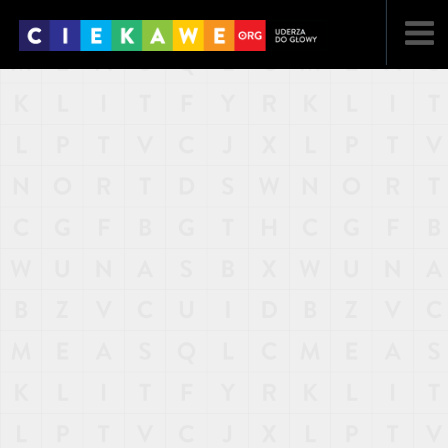
NAJNOWSZE
POPULARNE
LOSOWE
A
ARTYKUŁY
F
FILMY
G
GALERIA
REGULAMIN
KONTAKT