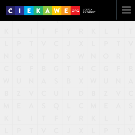
NAJNOWSZE
POPULARNE
LOSOWE
A
ARTYKUŁY
F
FILMY
G
GALERIA
REGULAMIN
KONTAKT