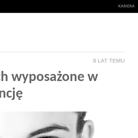
KARIERA
8 LAT TEMU
ych wyposażone w
ncję