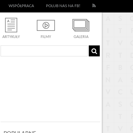
WSPÓŁPRACA
POLUB NAS NA FB!
ARTYKUŁY
FILMY
GALERIA