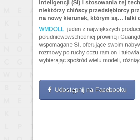
Inteligencji (SI) i stosowania tej te
niektórzy chińscy przedsiębiorcy pr
na nowy kierunek, którym są… lalki d
WMDOLL
, jeden z największych produc
południowowschodniej prowincji Guangdon
wspomagane SI, oferujące swoim nabywc
rozmowy po ruchy oczu ramion i tułowia.
wybierając spośród wielu modeli, różnią
Udostępnij na Facebooku