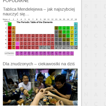
POPULARNE
Tablica Mendelejewa – jak najszybciej
nauczyć się…
Dla znudzonych – ciekawostki na dziś