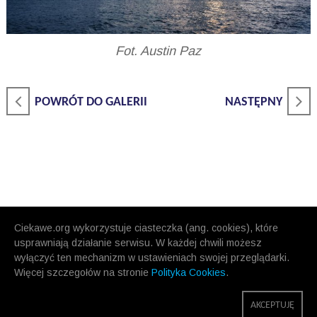
Fot. Austin Paz
POWRÓT DO GALERII
NASTĘPNY
Ciekawe.org wykorzystuje ciasteczka (ang. cookies), które
usprawniają działanie serwisu. W każdej chwili możesz
wyłączyć ten mechanizm w ustawieniach swojej przeglądarki.
Więcej szczegołów na stronie
Polityka Cookies
.
AKCEPTUJĘ