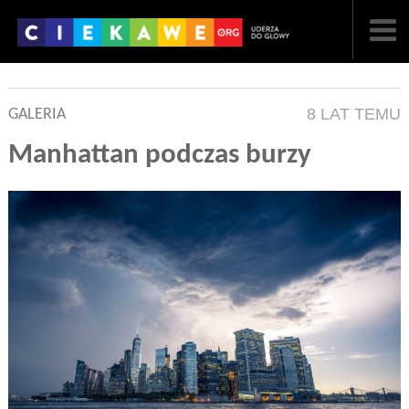
NAJNOWSZE
8 LAT TEMU
GALERIA
POPULARNE
Manhattan podczas burzy
LOSOWE
A
ARTYKUŁY
F
FILMY
G
GALERIA
REGULAMIN
KONTAKT