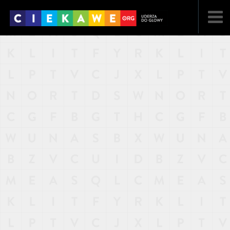
NAJNOWSZE
POPULARNE
LOSOWE
A
ARTYKUŁY
F
FILMY
G
GALERIA
REGULAMIN
KONTAKT